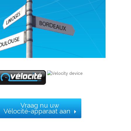
Vraag nu uw
Vélocité-apparaat aan