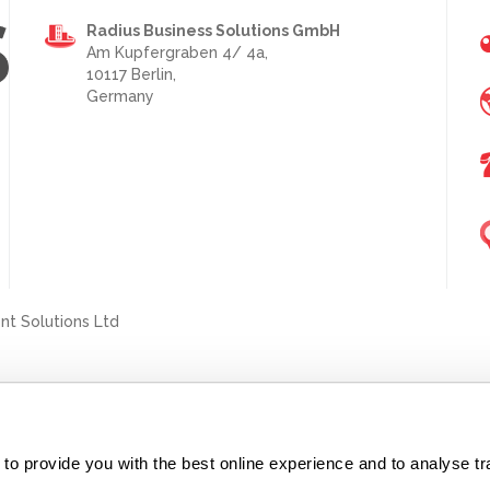
Radius Business Solutions GmbH
Am Kupfergraben 4/ 4a,
10117 Berlin,
Germany
nt Solutions Ltd
an Diesel Card Ltd is approved by HMRC as a registered dealer in control
Park, Herald Drive, Crewe CW1 6EG
o provide you with the best online experience and to analyse traff
16
•
Datenschutzerklarung
|
Cookie-Richtlinie
S172 Statement
Slavery & Human