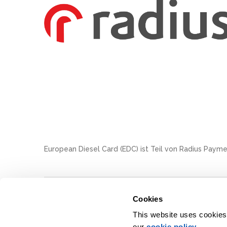
European Diesel Card (EDC) ist Teil von Radius Payme
As a supplier of partially or fully rebated fuels, Europe
Cookies
© 2026 European Diesel Card Ltd
•
Eurocard Centre, Herald 
This website uses cookies t
Registered in England No. 05551346
•
VAT Number 870 6354 
our
cookie policy
.