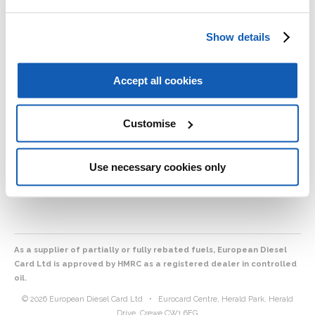
utgifter på en plats och erbjuder dig en allt-i-ett tull lösning.
Du kan installera den själv och det är väldigt enkelt att göra.
Show details
För mer information eller för att lägga till en tull lösning till ditt
konto, klicka helt enkelt på länken för att bli uppringd.
Accept all cookies
Vi erbjuder också andra tull lösningar och täcker andra länder.
Customise
Use necessary cookies only
Ansök nu
As a supplier of partially or fully rebated fuels, European Diesel
Card Ltd is approved by HMRC as a registered dealer in controlled
oil.
© 2026 European Diesel Card Ltd
•
Eurocard Centre, Herald Park, Herald
Drive, Crewe CW1 6EG