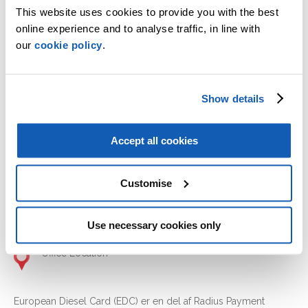
CONTACT DETAILS
This website uses cookies to provide you with the best
online experience and to analyse traffic, in line with
our
cookie policy
.
Show details
Diesel Card Belgium (DCB)
Grote Markt 40-42
9600 Ronse
Accept all cookies
Belgium
www.mcscardsystems.com
Customise
+ 32 ( 0) 78 05 01 03
Use necessary cookies only
Office Location
European Diesel Card (EDC) er en del af Radius Payment