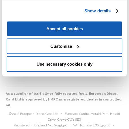
udgifter ét sted i en ALT-I-EN løsning.
Show details
I kan selv installere og det er let at gøre.
For yderligere information eller for at tilføje en told løsning til
jeres konto – klik på linket så kontakter vi jer.
Accept all cookies
Customise
Ansøg nu
Use necessary cookies only
As a supplier of partially or fully rebated fuels, European Diesel
Card Ltd is approved by HMRC as a registered dealer in controlled
oil.
© 2026 European Diesel Card Ltd
•
Eurocard Centre, Herald Park, Herald
Drive, Crewe CW1 6EG
Registered in England No. 05551346
•
VAT Number 870 6354 16
•