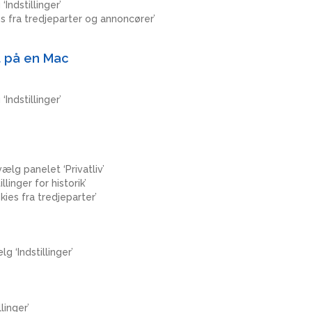
Indstillinger’
es fra tredjeparter og annoncører’
t på en Mac
Indstillinger’
vælg panelet ‘Privatliv’
linger for historik’
kies fra tredjeparter’
g ‘Indstillinger’
linger’