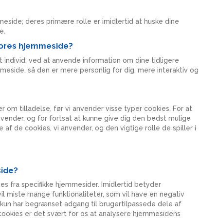
eside; deres primære rolle er imidlertid at huske dine
e.
vores hjemmeside?
 individ; ved at anvende information om dine tidligere
side, så den er mere personlig for dig, mere interaktiv og
om tilladelse, før vi anvender visse typer cookies. For at
 anvender, og for fortsat at kunne give dig den bedst mulige
e af de cookies, vi anvender, og den vigtige rolle de spiller i
side?
es fra specifikke hjemmesider. Imidlertid betyder
il miste mange funktionaliteter, som vil have en negativ
 kun har begrænset adgang til brugertilpassede dele af
cookies er det svært for os at analysere hjemmesidens