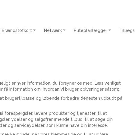
Brændstofkort
Netværk
Ruteplanlægger
Tillægs
eligt enhver information, du forsyner os med. Læs venligst
 for få information om, hvordan vi bruger oplysninger såsom:
l at brugertilpasse og løbende forbedre tjenesten udbudt på
å forespørgsler, levere produkter og tjenester; til at
ler, ydelser og salgsfremmende tilbud; til at søge din
ter og serviceydelser, som kunne have din interesse.
bemærke svindel på vores hjemmeside og til at udføre