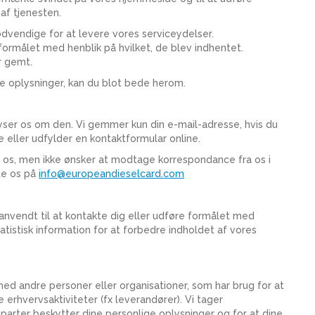
 af tjenesten.
ødvendige for at levere vores serviceydelser.
 formålet med henblik på hvilket, de blev indhentet.
ar gemt.
ge oplysninger, kan du blot bede herom.
yser os om den. Vi gemmer kun din e-mail-adresse, hvis du
 eller udfylder en kontaktformular online.
ra os, men ikke ønsker at modtage korrespondance fra os i
te os på
info@europeandieselcard.com
e anvendt til at kontakte dig eller udføre formålet med
atistisk information for at forbedre indholdet af vores
ed andre personer eller organisationer, som har brug for at
rhvervsaktiviteter (fx leverandører). Vi tager
jeparter beskytter dine personlige oplysninger og for at dine