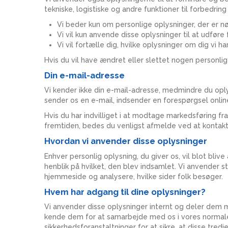
tekniske, logistiske og andre funktioner til forbedring
Vi beder kun om personlige oplysninger, der er n
Vi vil kun anvende disse oplysninger til at udføre
Vi vil fortælle dig, hvilke oplysninger om dig vi h
Hvis du vil have ændret eller slettet nogen personli
Din e-mail-adresse
Vi kender ikke din e-mail-adresse, medmindre du opl
sender os en e-mail, indsender en forespørgsel online
Hvis du har indvilliget i at modtage markedsføring f
fremtiden, bedes du venligst afmelde ved at kontak
Hvordan vi anvender disse oplysninger
Enhver personlig oplysning, du giver os, vil blot bliv
henblik på hvilket, den blev indsamlet. Vi anvender st
hjemmeside og analysere, hvilke sider folk besøger.
Hvem har adgang til dine oplysninger?
Vi anvender disse oplysninger internt og deler dem m
kende dem for at samarbejde med os i vores normale e
sikkerhedsforanstaltninger for at sikre, at disse tred